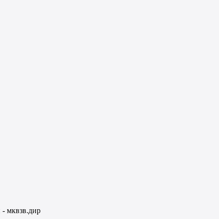
 - мквзв.дир